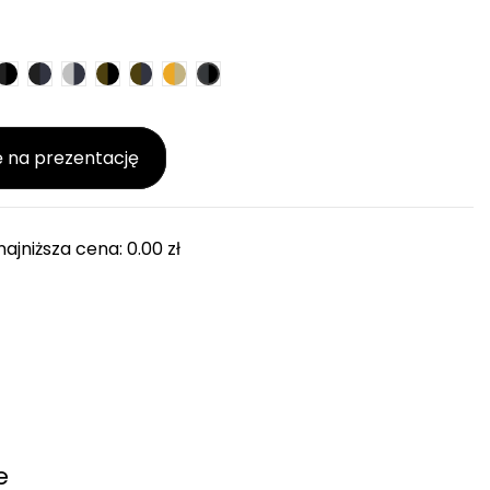
k
Tone/Black
ss Tone/Parisian Night
Piano Black/Black
Piano Black/Parisian Night
Silver/Parisian Night
Bronze Tone/Black
Bronze Tone/Parisian Night
Gold Tone/Sand
Black Anthracite/Black
 na prezentację
najniższa cena:
0.00
zł
e