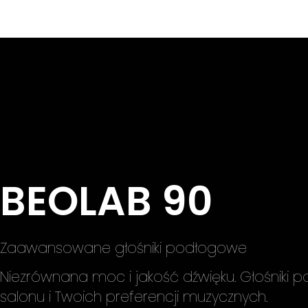
BEOLAB 90
Zaawansowane głośniki podłogowe
Niezrównana moc i jakość dźwięku. Głośniki 
salonu i Twoich preferencji muzycznych.