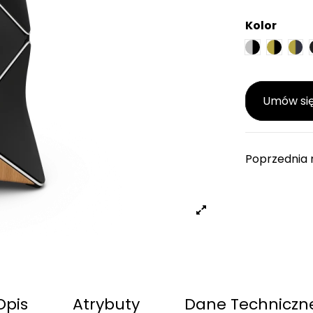
Kolor
Silver/Blac
Brass 
Bra
Umów się
Poprzednia 
Opis
Atrybuty
Dane Techniczn